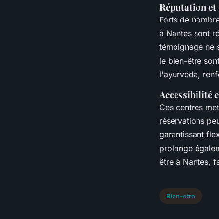
Réputation et
Forts de nombre
à Nantes sont r
témoignage ne so
le bien-être son
l'ayurvéda, renf
Accessibilité 
Ces centres mett
réservations peu
garantissant fle
prolonge égalem
être à Nantes, f
Bien-etre