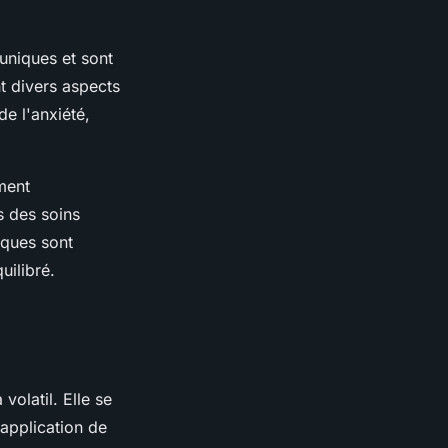
uniques et sont
nt divers aspects
e l'anxiété,
ment
s des soins
iques sont
uilibré.
olatil. Elle se
 application de