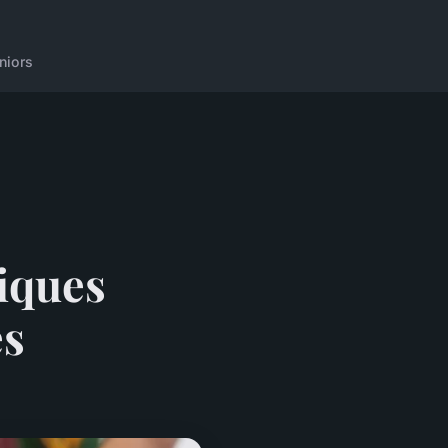
niors
iques
es