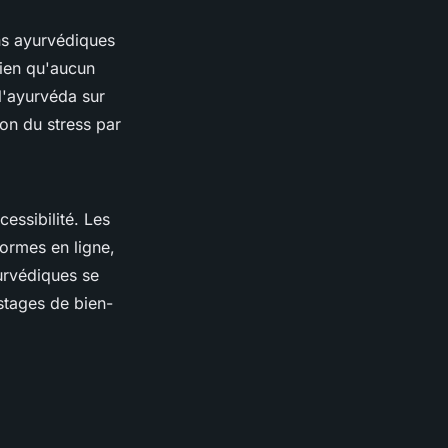
ns ayurvédiques
Bien qu'aucun
 l'ayurvéda sur
ion du stress par
essibilité. Les
formes en ligne,
yurvédiques se
stages de bien-