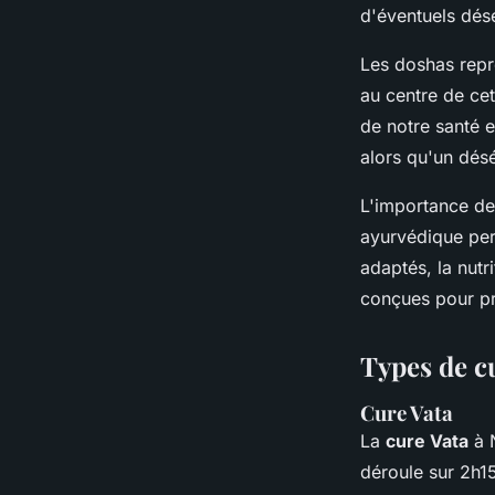
d'éventuels déséq
Les doshas repr
au centre de cet
de notre santé e
alors qu'un déséq
L'importance des
ayurvédique pers
adaptés, la nutr
conçues pour pr
Types de c
Cure Vata
La
cure Vata
à N
déroule sur 2h