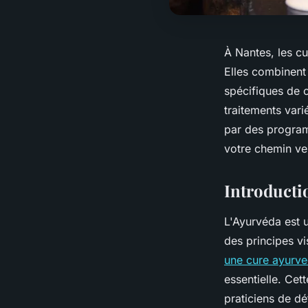
À Nantes, les c
Elles combinent
spécifiques de 
traitements var
par des program
votre chemin ver
Introducti
L'Ayurvéda est u
des principes vi
une cure ayurve
essentielle. Cet
praticiens de dét