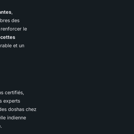
antes
,
ibres des
 renforcer le
ecettes
rable et un
s certifiés,
s experts
e des doshas chez
lle indienne
.