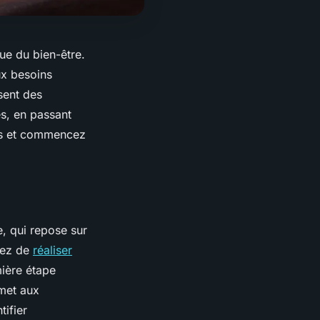
ue du bien-être.
ux besoins
sent des
s, en passant
iés et commencez
e, qui repose sur
agez de
réaliser
mière étape
rmet aux
tifier