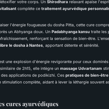
étoxifier votre corps. Un
Shirodhara
relaxant apaise l'espri
italisant
complète ce
traitement ayurvédique personnali
iser l'énergie fougueuse du dosha Pitta, cette cure comp
rès un Abhyanga doux. Un
Padabhyanga kansu
traite les
fraîchissement, renforçant la sensation de bien-être. L'en
libre le dosha à Nantes
, apportant détente et sérénité.
st une explosion d'énergie revigorante pour ceux dominés
imilaire de 2h15, elle intègre un
massage Udvartanam
sti
 des applications de podikizhi. Ces
pratiques de bien-êtr
e stimulation complète, aidant à lever la léthargie souvent 
des cures ayurvédiques