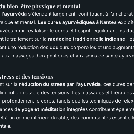
du bien-être physique et mental
e l'ayurvéda
s'étendent largement, contribuant à l’améliorati
ysique et mental.
Les cures ayurvédiques à Nantes
exploit
vées pour revitaliser le corps et l'esprit, équilibrant les
do
nt le traitement sur la
médecine traditionnelle indienne
, le
ent une réduction des douleurs corporelles et une augmenta
 aux massages thérapeutiques et aux soins de santé ayurv
tress et des tensions
nt sur la
réduction du stress par l'ayurvéda
, ces cures pe
iminution notable des tensions. Les massages et thérapies
r profondément le corps, tandis que les techniques de relax
séances de
yoga et méditation
intégrées contribuent égaleme
et à un calme intérieur durable, des composantes essentiel
tale.