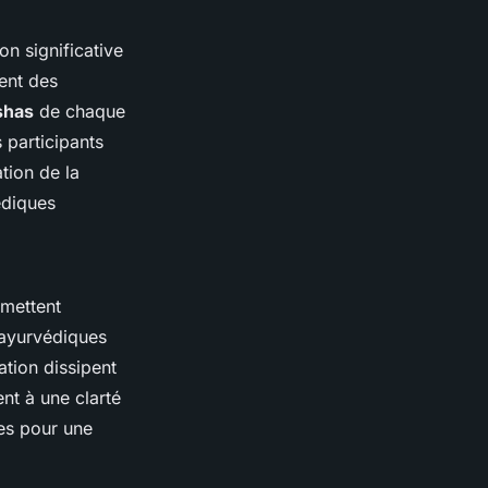
on significative
ent des
shas
de chaque
s participants
tion de la
édiques
rmettent
 ayurvédiques
ation dissipent
nt à une clarté
les pour une