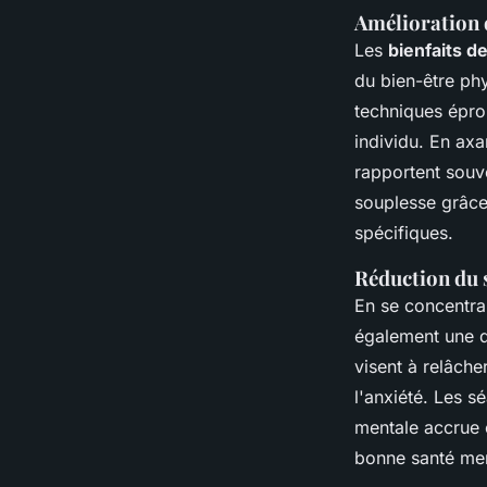
Amélioration 
Les
bienfaits d
du bien-être ph
techniques éprou
individu. En axa
rapportent souv
souplesse grâce
spécifiques.
Réduction du s
En se concentra
également une d
visent à relâche
l'anxiété. Les 
mentale accrue 
bonne santé men