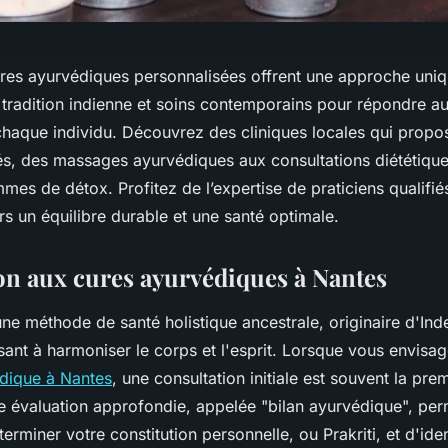
ures ayurvédiques personnalisées offrent une approche uniq
 tradition indienne et soins contemporains pour répondre a
chaque individu. Découvrez des cliniques locales qui propo
iés, des massages ayurvédiques aux consultations diététique
mes de détox. Profitez de l’expertise de praticiens qualif
s un équilibre durable et une santé optimale.
on aux cures ayurvédiques à Nantes
ne méthode de santé holistique ancestrale, originaire d'Ind
sant à harmoniser le corps et l'esprit. Lorsque vous envis
dique à Nantes
, une consultation initiale est souvent la pre
te évaluation approfondie, appelée "bilan ayurvédique", pe
erminer votre constitution personnelle, ou Prakriti, et d'iden