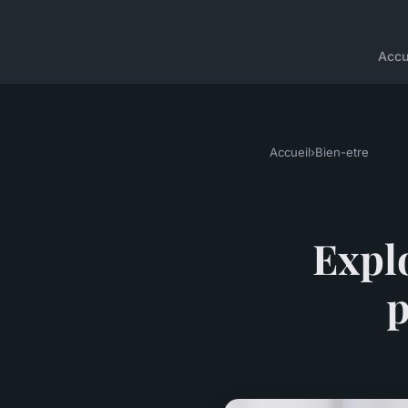
Accu
Accueil
›
Bien-etre
Expl
p