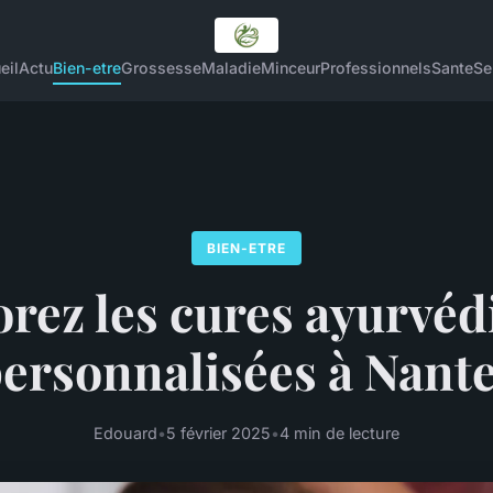
eil
Actu
Bien-etre
Grossesse
Maladie
Minceur
Professionnels
Sante
Se
BIEN-ETRE
orez les cures ayurvéd
ersonnalisées à Nant
Edouard
•
5 février 2025
•
4 min de lecture