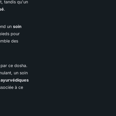
t, tandis qu'un
sé
.
rend un
soin
 pieds pour
semble des
 par ce dosha.
mulant, un soin
e ayurvédiques
associée à ce